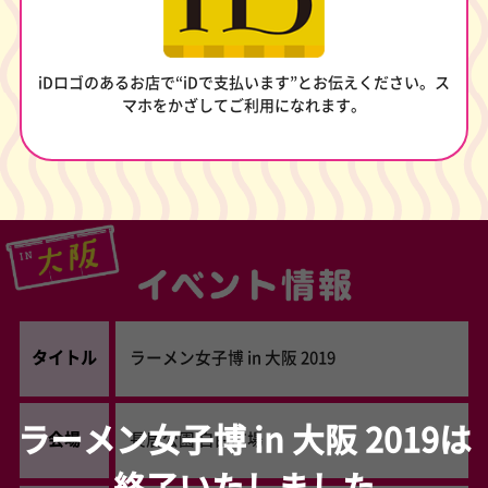
iDロゴのあるお店で“iDで支払います”とお伝えください。
ス
マホをかざしてご利用になれます。
タイトル
ラーメン女子博 in 大阪 2019
ラーメン女子博 in 大阪 2019は
会場
長居公園 自由広場
終了いたしました