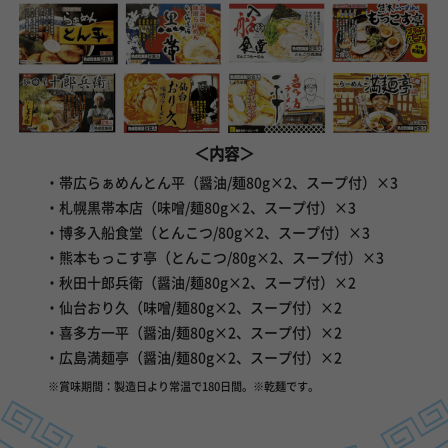
＜内容＞
・帯広らぁめんとん平（醤油/麺80g×2、スープ付）×3
・札幌黒帯本店（味噌/麺80g×2、スープ付）×3
・博多入船食堂（とんこつ/80g×2、スープ付）×3
・熊本もっこす亭（とんこつ/80g×2、スープ付）×3
・秋田十郎兵衛（醤油/麺80g×2、スープ付）×2
・仙台おり久（味噌/麺80g×2、スープ付）×2
・喜多方一平（醤油/麺80g×2、スープ付）×2
・広島満麺亭（醤油/麺80g×2、スープ付）×2
※賞味期間：製造日より常温で180日間。※乾麺です。