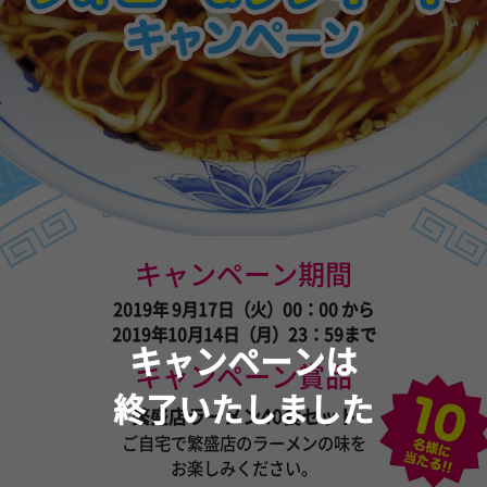
キャンペーン期間
2019年 9月17日（火）00：00 から
2019年10月14日（月）23：59まで
キャンペーンは
キャンペーン賞品
終了いたしました
繁盛店ラーメン40食セット
ご自宅で繁盛店のラーメンの味を
お楽しみください。