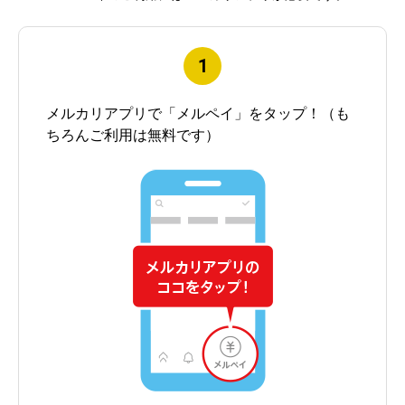
1
メルカリアプリで「メルペイ」をタップ！
（も
ちろんご利用は無料です）